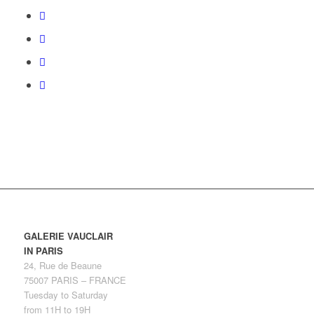
GALERIE VAUCLAIR
IN PARIS
24, Rue de Beaune
75007 PARIS – FRANCE
Tuesday to Saturday
from 11H to 19H