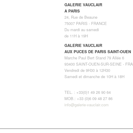
GALERIE VAUCLAIR
A PARIS
24, Rue de Beaune
75007 PARIS - FRANCE
Du mardi au samedi
de 11H à 19H
GALERIE VAUCLAIR
AUX PUCES DE PARIS SAINT-OUEN
Marche Paul Bert Stand 79 Allée 6
93400 SAINT-OUEN-SUR-SEINE - FR
Vendredi de 9H30 à 12H30
Samedi et dimanche de 10H à 18H
TEL. : +33(0)1 49 26 90 64
MOB.: +33 (0)6 09 48 27 86
info@galerie-vauclair.com