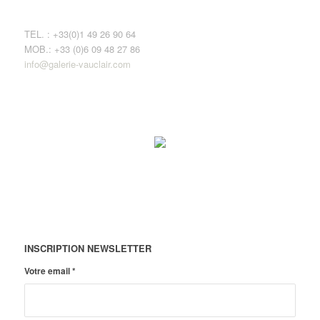
TEL. : +33(0)1 49 26 90 64
MOB.: +33 (0)6 09 48 27 86
info@galerie-vauclair.com
INSCRIPTION NEWSLETTER
Votre email
*