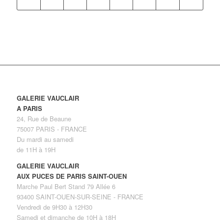
GALERIE VAUCLAIR
A PARIS
24, Rue de Beaune
75007 PARIS - FRANCE
Du mardi au samedi
de 11H à 19H
GALERIE VAUCLAIR
AUX PUCES DE PARIS SAINT-OUEN
Marche Paul Bert Stand 79 Allée 6
93400 SAINT-OUEN-SUR-SEINE - FRANCE
Vendredi de 9H30 à 12H30
Samedi et dimanche de 10H à 18H