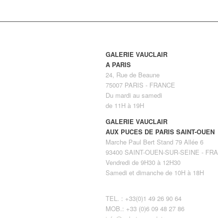
GALERIE VAUCLAIR
A PARIS
24, Rue de Beaune
75007 PARIS - FRANCE
Du mardi au samedi
de 11H à 19H
GALERIE VAUCLAIR
AUX PUCES DE PARIS SAINT-OUEN
Marche Paul Bert Stand 79 Allée 6
93400 SAINT-OUEN-SUR-SEINE - FR
Vendredi de 9H30 à 12H30
Samedi et dimanche de 10H à 18H
TEL. : +33(0)1 49 26 90 64
MOB.: +33 (0)6 09 48 27 86