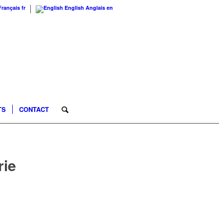
Français
fr
English
Anglais
en
TS
CONTACT
rie