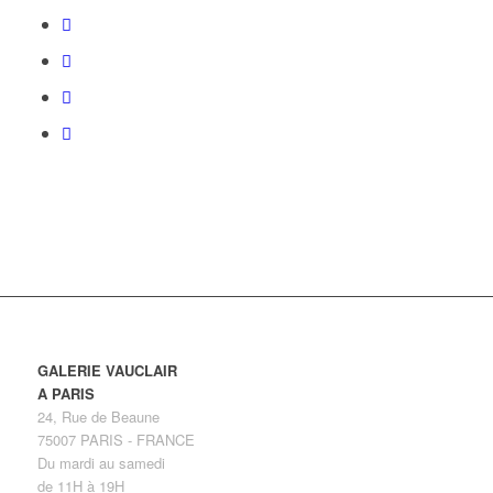
GALERIE VAUCLAIR
A PARIS
24, Rue de Beaune
75007 PARIS - FRANCE
Du mardi au samedi
de 11H à 19H