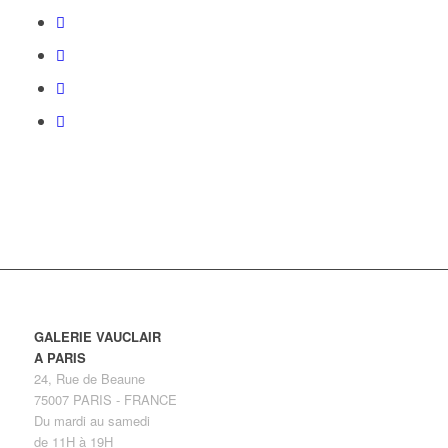
GALERIE VAUCLAIR
A PARIS
24, Rue de Beaune
75007 PARIS - FRANCE
Du mardi au samedi
de 11H à 19H