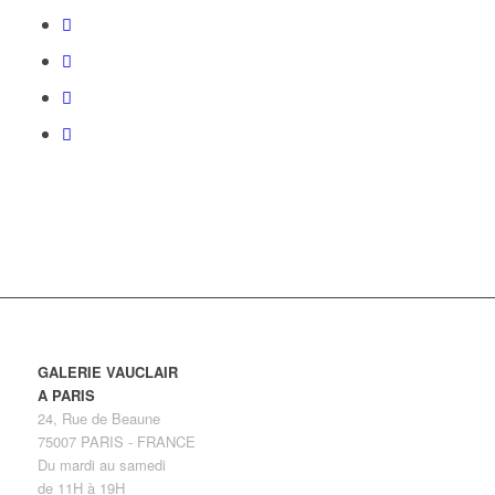
GALERIE VAUCLAIR
A PARIS
24, Rue de Beaune
75007 PARIS - FRANCE
Du mardi au samedi
de 11H à 19H