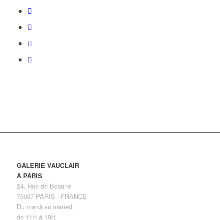
GALERIE VAUCLAIR
A PARIS
24, Rue de Beaune
75007 PARIS - FRANCE
Du mardi au samedi
de 11H à 19H