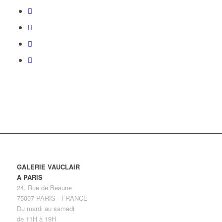
GALERIE VAUCLAIR
A PARIS
24, Rue de Beaune
75007 PARIS - FRANCE
Du mardi au samedi
de 11H à 19H