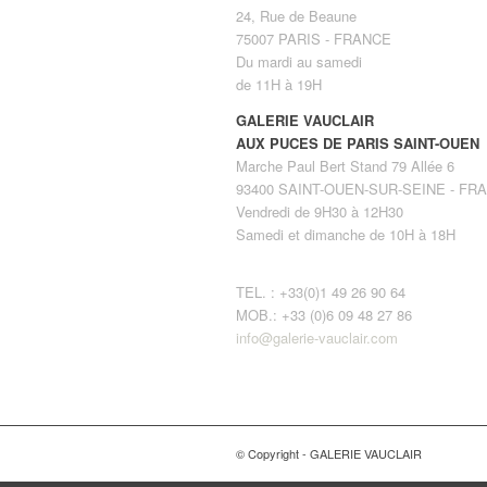
24, Rue de Beaune
75007 PARIS - FRANCE
Du mardi au samedi
de 11H à 19H
GALERIE VAUCLAIR
AUX PUCES DE PARIS SAINT-OUEN
Marche Paul Bert Stand 79 Allée 6
93400 SAINT-OUEN-SUR-SEINE - FR
Vendredi de 9H30 à 12H30
Samedi et dimanche de 10H à 18H
TEL. : +33(0)1 49 26 90 64
MOB.: +33 (0)6 09 48 27 86
info@galerie-vauclair.com
© Copyright - GALERIE VAUCLAIR