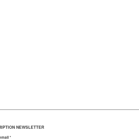
RIPTION NEWSLETTER
 email
*