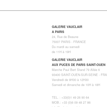
GALERIE VAUCLAIR
A PARIS
24, Rue de Beaune
75007 PARIS - FRANCE
Du mardi au samedi
de 11H à 19H
GALERIE VAUCLAIR
AUX PUCES DE PARIS SAINT-OUEN
Marche Paul Bert Stand 79 Allée 6
93400 SAINT-OUEN-SUR-SEINE - FR
Vendredi de 9H30 à 12H30
Samedi et dimanche de 10H à 18H
TEL. : +33(0)1 49 26 90 64
MOB.: +33 (0)6 09 48 27 86