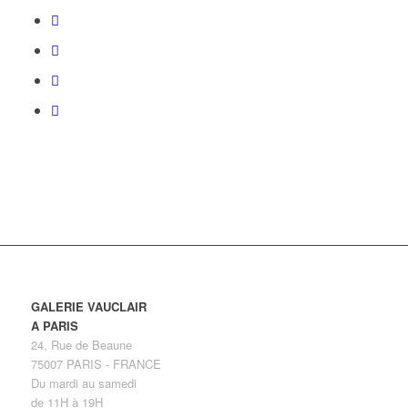
GALERIE VAUCLAIR
A PARIS
24, Rue de Beaune
75007 PARIS - FRANCE
Du mardi au samedi
de 11H à 19H