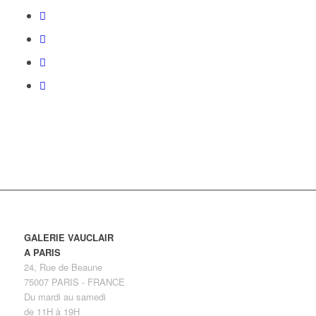
GALERIE VAUCLAIR
A PARIS
24, Rue de Beaune
75007 PARIS - FRANCE
Du mardi au samedi
de 11H à 19H