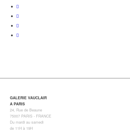
GALERIE VAUCLAIR
A PARIS
24, Rue de Beaune
75007 PARIS - FRANCE
Du mardi au samedi
de 11H à 19H