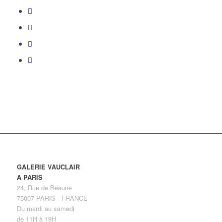
GALERIE VAUCLAIR
A PARIS
24, Rue de Beaune
75007 PARIS - FRANCE
Du mardi au samedi
de 11H à 19H