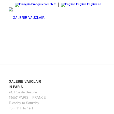
Français
French
fr
English
English
en
GALERIE VAUCLAIR
IN PARIS
24, Rue de Beaune
75007 PARIS – FRANCE
Tuesday to Saturday
from 11H to 19H