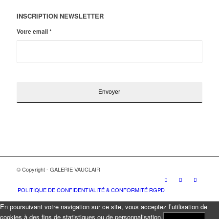
INSCRIPTION NEWSLETTER
Votre email
*
© Copyright - GALERIE VAUCLAIR
POLITIQUE DE CONFIDENTIALITÉ & CONFORMITÉ RGPD
En poursuivant votre navigation sur ce site, vous acceptez l’utilisation de
cookies à des fins de statistiques ou de personnalisation.
J'ACCEPTE