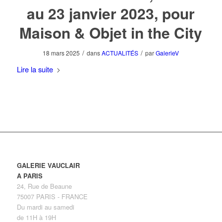
au 23 janvier 2023, pour
Maison & Objet in the City
/
/
18 mars 2025
dans
ACTUALITÉS
par
GalerieV
Lire la suite
GALERIE VAUCLAIR
A PARIS
24, Rue de Beaune
75007 PARIS - FRANCE
Du mardi au samedi
de 11H à 19H