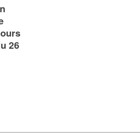
en
e
cours
au 26