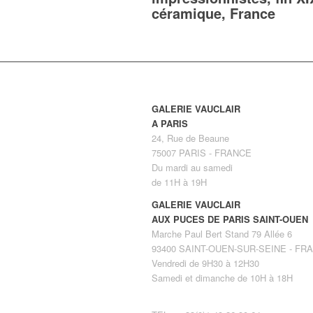
céramique, France
GALERIE VAUCLAIR
A PARIS
24, Rue de Beaune
75007 PARIS - FRANCE
Du mardi au samedi
de 11H à 19H
GALERIE VAUCLAIR
AUX PUCES DE PARIS SAINT-OUEN
Marche Paul Bert Stand 79 Allée 6
93400 SAINT-OUEN-SUR-SEINE - FR
Vendredi de 9H30 à 12H30
Samedi et dimanche de 10H à 18H