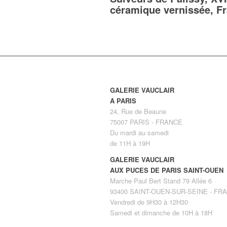
céramique vernissée, F
GALERIE VAUCLAIR
A PARIS
24, Rue de Beaune
75007 PARIS - FRANCE
Du mardi au samedi
de 11H à 19H
GALERIE VAUCLAIR
AUX PUCES DE PARIS SAINT-OUEN
Marche Paul Bert Stand 79 Allée 6
93400 SAINT-OUEN-SUR-SEINE - FR
Vendredi de 9H30 à 12H30
Samedi et dimanche de 10H à 18H