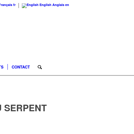
Français
fr
English
Anglais
en
TS
CONTACT
U SERPENT