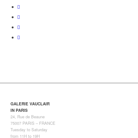
GALERIE VAUCLAIR
IN PARIS
24, Rue de Beaune
75007 PARIS – FRANCE
Tuesday to Saturday
from 11H to 19H