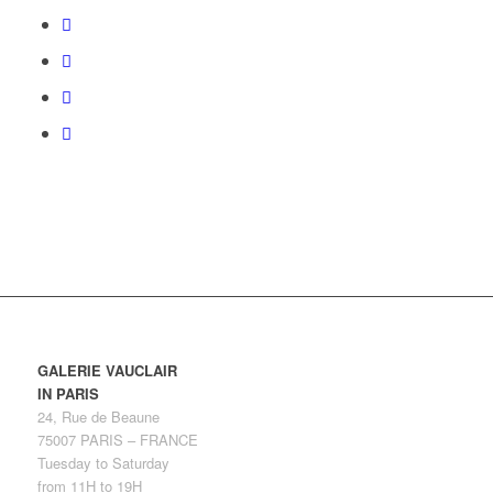
GALERIE VAUCLAIR
IN PARIS
24, Rue de Beaune
75007 PARIS – FRANCE
Tuesday to Saturday
from 11H to 19H