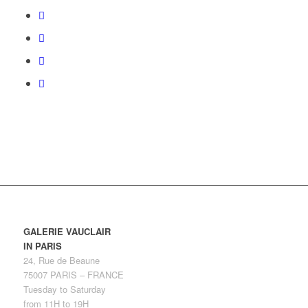
GALERIE VAUCLAIR
IN PARIS
24, Rue de Beaune
75007 PARIS – FRANCE
Tuesday to Saturday
from 11H to 19H