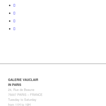
GALERIE VAUCLAIR
IN PARIS
24, Rue de Beaune
75007 PARIS – FRANCE
Tuesday to Saturday
from 11H to 19H