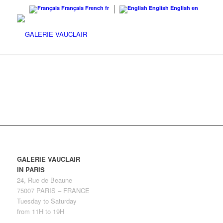
Français
French
fr
English
English
en
GALERIE VAUCLAIR
IN PARIS
24, Rue de Beaune
75007 PARIS – FRANCE
Tuesday to Saturday
from 11H to 19H