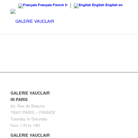
Français
French
fr
English
English
en
GALERIE VAUCLAIR
IN PARIS
24, Rue de Beaune
75007 PARIS – FRANCE
Tuesday to Saturday
from 11H to 19H
GALERIE VAUCLAIR