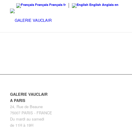
Français
Français
fr
English
Anglais
en
GALERIE VAUCLAIR
A PARIS
24, Rue de Beaune
75007 PARIS - FRANCE
Du mardi au samedi
de 11H à 19H