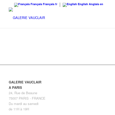
Français
Français
fr
English
Anglais
en
GALERIE VAUCLAIR
A PARIS
24, Rue de Beaune
75007 PARIS - FRANCE
Du mardi au samedi
de 11H à 19H