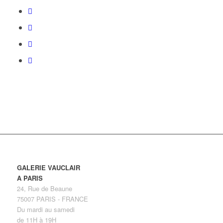
GALERIE VAUCLAIR
A PARIS
24, Rue de Beaune
75007 PARIS - FRANCE
Du mardi au samedi
de 11H à 19H