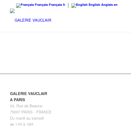
Français
Français
fr
English
Anglais
en
GALERIE VAUCLAIR
A PARIS
24, Rue de Beaune
75007 PARIS - FRANCE
Du mardi au samedi
de 11H à 19H