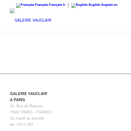
Français
Français
fr
English
Anglais
en
GALERIE VAUCLAIR
A PARIS
24, Rue de Beaune
75007 PARIS - FRANCE
Du mardi au samedi
de 11H à 19H