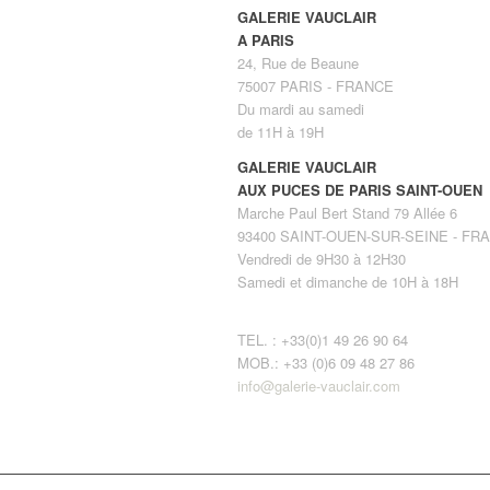
GALERIE VAUCLAIR
A PARIS
24, Rue de Beaune
75007 PARIS - FRANCE
Du mardi au samedi
de 11H à 19H
GALERIE VAUCLAIR
AUX PUCES DE PARIS SAINT-OUEN
Marche Paul Bert Stand 79 Allée 6
93400 SAINT-OUEN-SUR-SEINE - FR
Vendredi de 9H30 à 12H30
Samedi et dimanche de 10H à 18H
TEL. : +33(0)1 49 26 90 64
MOB.: +33 (0)6 09 48 27 86
info@galerie-vauclair.com