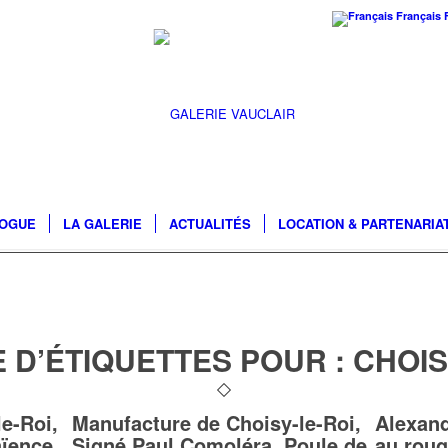
Français
LOGUE
LA GALERIE
ACTUALITÉS
LOCATION & PARTENARIA
 D’ÉTIQUETTES POUR :
CHOIS
e-Roi,
Manufacture de Choisy-le-Roi,
Alexand
aïence
Signé Paul Comoléra, Poule de
au roug