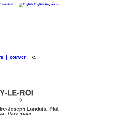
Français
fr
English
Anglais
en
TS
CONTACT
Y-LE-ROI
re-Joseph Landais, Plat
et, Vers 1880,