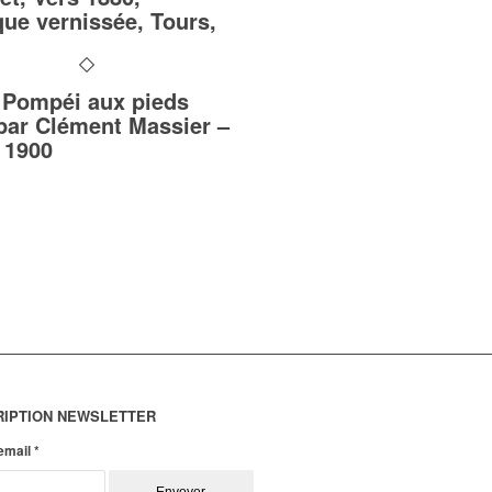
ue vernissée, Tours,
 Pompéi aux pieds
 par Clément Massier –
 1900
RIPTION NEWSLETTER
 email
*