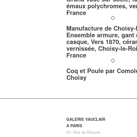
émaux polychromes, ver
France
Manufacture de Choisy-l
Ensemble armure, gant 
casque, Vers 1870, cér
vernissée, Choisy-le-Roi
France
Coq et Poule par Comol
Choisy
GALERIE VAUCLAIR
A PARIS
24, Rue de Beaune