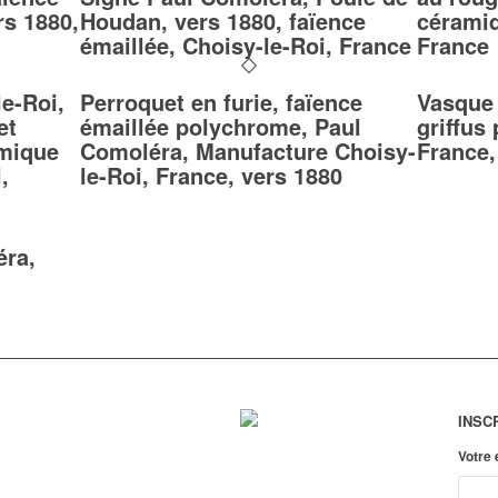
s 1880,
Houdan, vers 1880, faïence
céramiq
émaillée, Choisy-le-Roi, France
France
e-Roi,
Perroquet en furie, faïence
Vasque
et
émaillée polychrome, Paul
griffus
amique
Comoléra, Manufacture Choisy-
France,
,
le-Roi, France, vers 1880
éra,
INSC
Votre