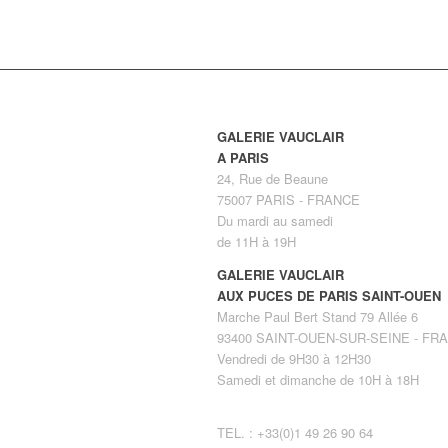
GALERIE VAUCLAIR
A PARIS
24, Rue de Beaune
75007 PARIS - FRANCE
Du mardi au samedi
de 11H à 19H
GALERIE VAUCLAIR
AUX PUCES DE PARIS SAINT-OUEN
Marche Paul Bert Stand 79 Allée 6
93400 SAINT-OUEN-SUR-SEINE - FR
Vendredi de 9H30 à 12H30
Samedi et dimanche de 10H à 18H
TEL. : +33(0)1 49 26 90 64