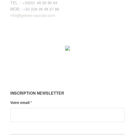
TEL. : +33(0)1 49 26 90 64
MOB.: +33 (0)6 09 48 27 86
info@galerie-vauclair.com
INSCRIPTION NEWSLETTER
Votre email
*