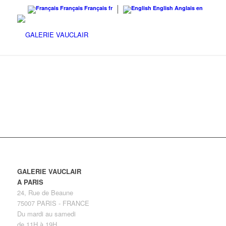
Français
Français
fr
English
Anglais
en
Aladin – Septembre 2014
GALERIE VAUCLAIR
A PARIS
24, Rue de Beaune
75007 PARIS - FRANCE
Du mardi au samedi
de 11H à 19H