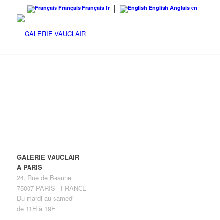
Français
Français
fr
English
Anglais
en
GALERIE VAUCLAIR
A PARIS
24, Rue de Beaune
75007 PARIS - FRANCE
Du mardi au samedi
de 11H à 19H