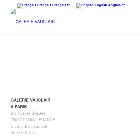
Français
Français
fr
English
Anglais
en
GALERIE VAUCLAIR
A PARIS
24, Rue de Beaune
75007 PARIS - FRANCE
Du mardi au samedi
de 11H à 19H