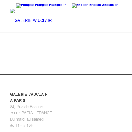
Français
Français
fr
English
Anglais
en
GALERIE VAUCLAIR
A PARIS
24, Rue de Beaune
75007 PARIS - FRANCE
Du mardi au samedi
de 11H à 19H