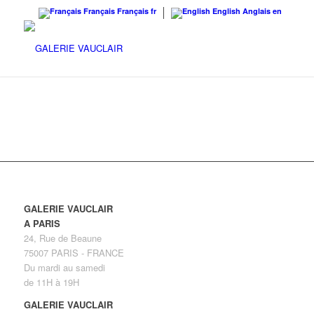
Français
Français
fr
English
Anglais
en
GALERIE VAUCLAIR
A PARIS
24, Rue de Beaune
75007 PARIS - FRANCE
Du mardi au samedi
de 11H à 19H
GALERIE VAUCLAIR