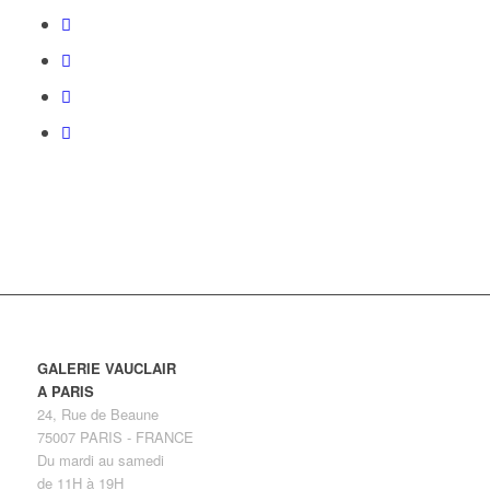
GALERIE VAUCLAIR
A PARIS
24, Rue de Beaune
75007 PARIS - FRANCE
Du mardi au samedi
de 11H à 19H