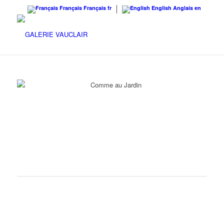
Français
Français
fr
English
Anglais
en
« COMME AU JARDIN »
2 JUIN – 31 JUILLET 2016
Nous sommes heureux de vous annoncer notre participation à la
manifestation « Jardins, jardin » qui aura lieu du 2 au 5 Juin
2016, au Jardin des Tuileries. A cette occasion, nous lançons