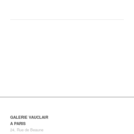
info@galerie-vauclair.com
www.galerie-vauclair.com
06 09 48 27 86
ROUGE ABSOLU
Showroom
11 Rue Saint-Florentin 75008 Paris
/www.rougeabsolu.com
01 42 61 61 61
GALERIE VAUCLAIR
A PARIS
24, Rue de Beaune