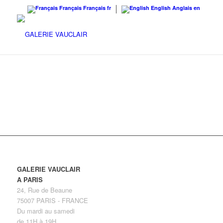
Français
Français
fr
English
Anglais
en
Le Journal des Arts – 18 Septembre 2015
GALERIE VAUCLAIR
A PARIS
24, Rue de Beaune
75007 PARIS - FRANCE
Du mardi au samedi
de 11H à 19H