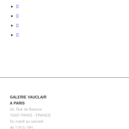
GALERIE VAUCLAIR
A PARIS
24, Rue de Beaune
75007 PARIS - FRANCE
Du mardi au samedi
de 11H à 19H