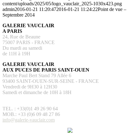
content/uploads/2025/05/logo_vauclair_2025-1030x423.png
admin
2016-01-21 11:20:47
2016-01-21 11:24:22
Point de vue –
Septembre 2014
GALERIE VAUCLAIR
A PARIS
24, Rue de Beaune
75007 PARIS - FRANCE
Du mardi au samedi
de 11H à 19H
GALERIE VAUCLAIR
AUX PUCES DE PARIS SAINT-OUEN
Marche Paul Bert Stand 79 Allée 6
93400 SAINT-OUEN-SUR-SEINE - FRANCE
Vendredi de 9H30 à 12H30
Samedi et dimanche de 10H à 18H
TEL. : +33(0)1 49 26 90 64
MOB.: +33 (0)6 09 48 27 86
info@galerie-vauclair.com