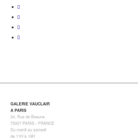
GALERIE VAUCLAIR
A PARIS
24, Rue de Beaune
75007 PARIS - FRANCE
Du mardi au samedi
de 11H à 19H