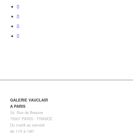
GALERIE VAUCLAIR
A PARIS
24, Rue de Beaune
75007 PARIS - FRANCE
Du mardi au samedi
de 11H à 19H