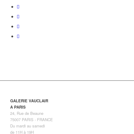
GALERIE VAUCLAIR
A PARIS
24, Rue de Beaune
75007 PARIS - FRANCE
Du mardi au samedi
de 11H à 19H