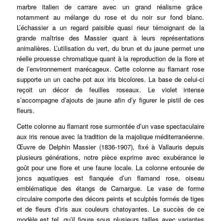
marbre italien de carrare avec un grand réalisme grâce
notamment au mélange du rose et du noir sur fond blanc.
L’échassier a un regard paisible quasi rieur témoignant de la
grande maîtrise des Massier quant à leurs représentations
animalières. L’utilisation du vert, du brun et du jaune permet une
réelle prouesse chromatique quant à la reproduction de la flore et
de l’environnement marécageux. Cette colonne au flamant rose
supporte un un cache pot aux iris bicolores. La base de celui-ci
reçoit un décor de feuilles roseaux. Le violet intense
s’accompagne d’ajouts de jaune afin d’y figurer le pistil de ces
fleurs.
Cette colonne au flamant rose surmontée d’un vase spectaculaire
aux iris renoue avec la tradition de la majolique méditerranéenne.
Œuvre de Delphin Massier (1836-1907), fixé à Vallauris depuis
plusieurs générations, notre pièce exprime avec exubérance le
goût pour une flore et une faune locale. La colonne entourée de
joncs aquatiques est flanquée d’un flamand rose, oiseau
emblématique des étangs de Camargue. Le vase de forme
circulaire comporte des décors peints et sculptés formés de tiges
et de fleurs d’iris aux couleurs chatoyantes. Le succès de ce
modèle est tel, qu’il figure sous plusieurs tailles avec variantes