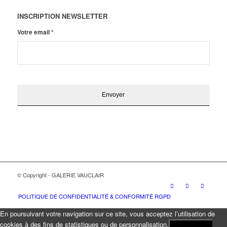
INSCRIPTION NEWSLETTER
Votre email
*
© Copyright - GALERIE VAUCLAIR
POLITIQUE DE CONFIDENTIALITÉ & CONFORMITÉ RGPD
En poursuivant votre navigation sur ce site, vous acceptez l’utilisation de
cookies à des fins de statistiques ou de personnalisation.
J'ACCEPTE