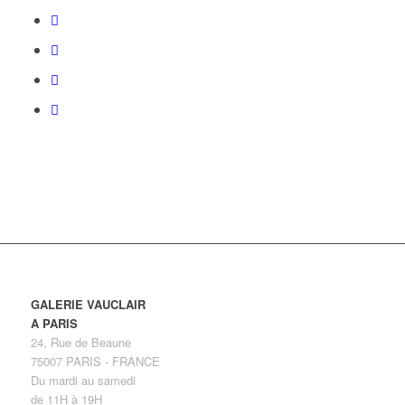
GALERIE VAUCLAIR
A PARIS
24, Rue de Beaune
75007 PARIS - FRANCE
Du mardi au samedi
de 11H à 19H